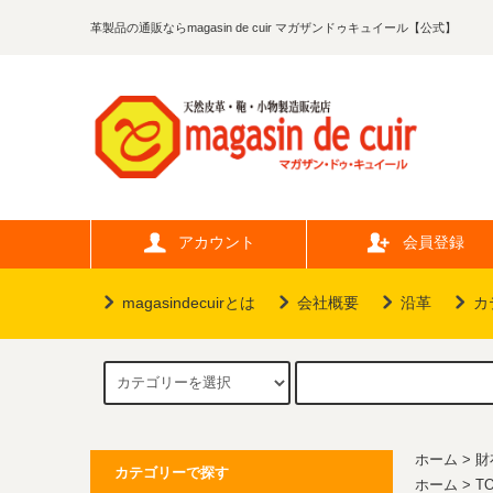
革製品の通販ならmagasin de cuir マガザンドゥキュイール【公式】
アカウント
会員登録
magasindecuirとは
会社概要
沿革
カ
ホーム
>
財
カテゴリーで探す
ホーム
>
T