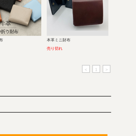
布
本革ミニ財布
売り切れ
<
1
>