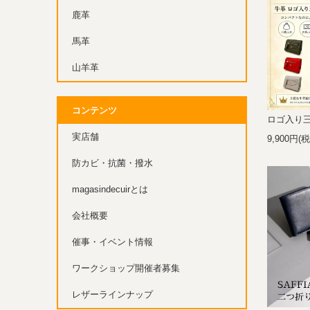
鹿革
馬革
山羊革
コンテンツ
ロゴ入り
実店舗
9,900円(
防カビ・抗菌・撥水
magasindecuirとは
会社概要
催事・イベント情報
ワークショップ開催者募集
レザーラインナップ