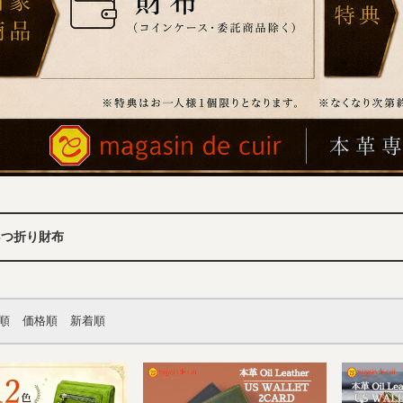
3つ折り財布
順
価格順
新着順