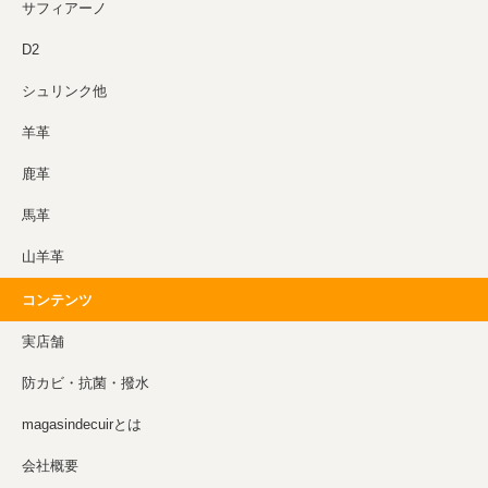
サフィアーノ
D2
シュリンク他
羊革
鹿革
馬革
山羊革
コンテンツ
実店舗
防カビ・抗菌・撥水
magasindecuirとは
会社概要