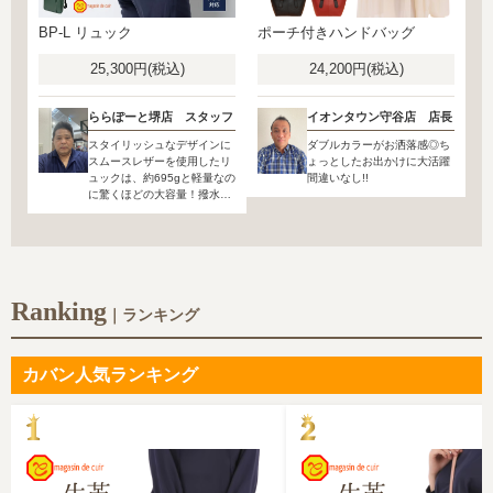
BP-L リュック
ポーチ付きハンドバッグ
25,300円(税込)
24,200円(税込)
ららぽーと堺店 スタッフ
イオンタウン守谷店 店長
スタイリッシュなデザインに
ダブルカラーがお洒落感◎ち
スムースレザーを使用したリ
ょっとしたお出かけに大活躍
ュックは、約695gと軽量なの
間違いなし!!
に驚くほどの大容量！撥水加
工も施されているので雨の日
でも安心♪
Ranking
｜ランキング
カバン人気ランキング