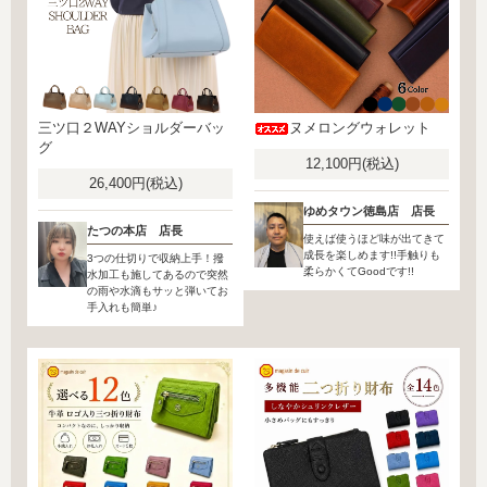
三ツ口２WAYショルダーバッ
ヌメロングウォレット
グ
12,100円(税込)
26,400円(税込)
ゆめタウン徳島店 店長
たつの本店 店長
使えば使うほど味が出てきて
成長を楽しめます!!手触りも
3つの仕切りで収納上手！撥
柔らかくてGoodです!!
水加工も施してあるので突然
の雨や水滴もサッと弾いてお
手入れも簡単♪