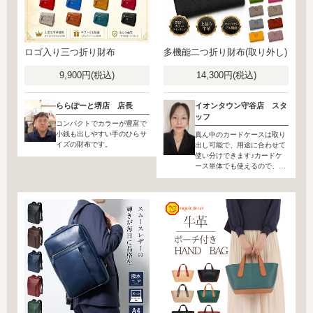
ロゴ入り三つ折り財布
多機能二つ折り財布(取り外し)
9,900円(税込)
14,300円(税込)
ららぽーと堺店 店長
イオンタウン守谷店 スタ
ッフ
コンパクトでカラーが豊富で
小銭も出しやすい手のひらサ
真ん中のカードケースは取り
イズの財布です。
出し可能で、用途に合わせて
使い分けできます♪カードケ
ース単体でも使えるので、ち
ょっとしたお出かけにも便利
です。