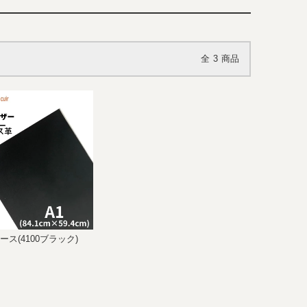
全
3
商品
ース(4100ブラック)