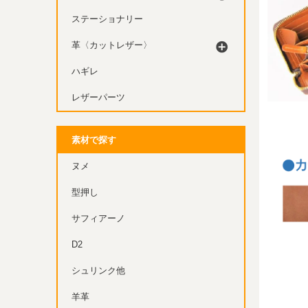
ステーショナリー
革〈カットレザー〉
ハギレ
レザーパーツ
素材で探す
ヌメ
型押し
サフィアーノ
D2
シュリンク他
羊革