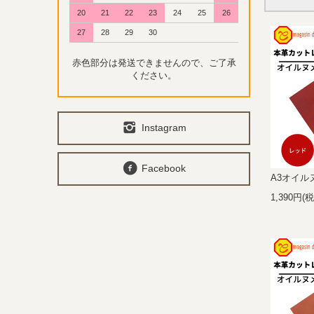
20
21
22
23
24
25
26
27
28
29
30
赤色部分は発送できませんので、ご了承
ください。
Instagram
Facebook
A3オイルヌ
1,390円(