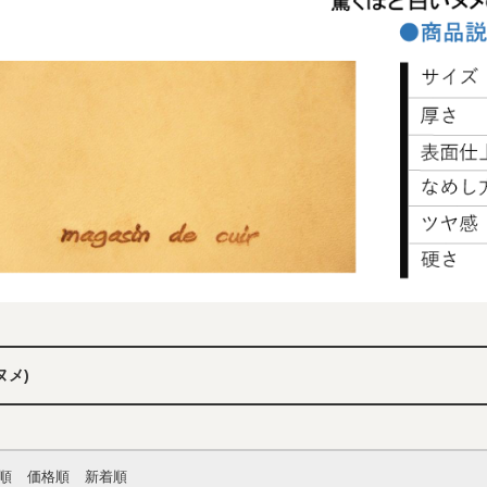
ヌメ)
順
価格順
新着順