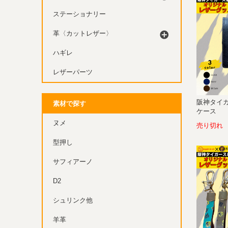
ステーショナリー
革〈カットレザー〉
ハギレ
レザーパーツ
阪神タイ
素材で探す
ケース
ヌメ
売り切れ
型押し
サフィアーノ
D2
シュリンク他
羊革