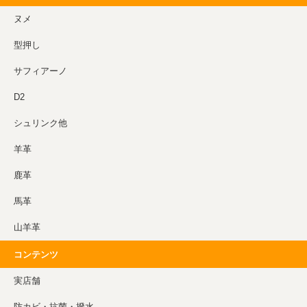
ヌメ
型押し
サフィアーノ
D2
シュリンク他
羊革
鹿革
馬革
山羊革
コンテンツ
実店舗
防カビ・抗菌・撥水