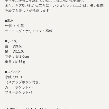
牛本革だからこそ感じていただける柔らかな手触り。
また、キズや汚れが目立ちにくいシュリンク仕上げは、長い期間
を経ても美しさが持続します
■素材
外側 ： 牛革
ライニング：ポリエステル繊維
■サイズ
縦： 約9.5cm
幅： 約11.0cm
マチ： 約2.0cm
重量：約55ｇ
■スペック
小銭入れ×1
（スナップボタン付き）
カードポケット×3
フリーポケット×1