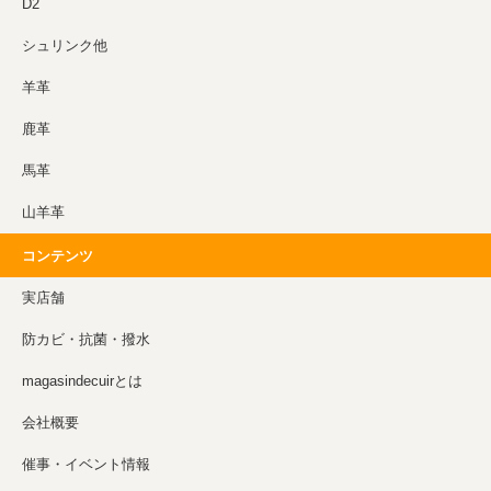
D2
シュリンク他
羊革
鹿革
馬革
山羊革
コンテンツ
実店舗
防カビ・抗菌・撥水
magasindecuirとは
会社概要
催事・イベント情報