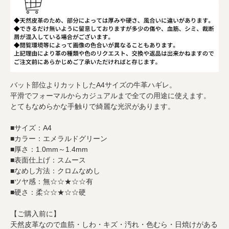
バット部位よりカットしたA4サイズの牛革ハギレ。
平滑でフォーマルからカジュアルまで全ての用途に使えます。
とてもなめらかな手触りで綺麗な光沢があります。
■サイズ：A4
■カラー：エメラルドグリーン
■厚さ：1.0mm～1.4mm
■表面仕上げ：スムース
■なめし方法：クロムなめし
■ツヤ感：無☆☆★☆☆有
■硬さ：柔☆☆★☆☆硬
【ご購入前に】
天然皮革なので血筋・しわ・キズ・汚れ・色むら・日焼けがある