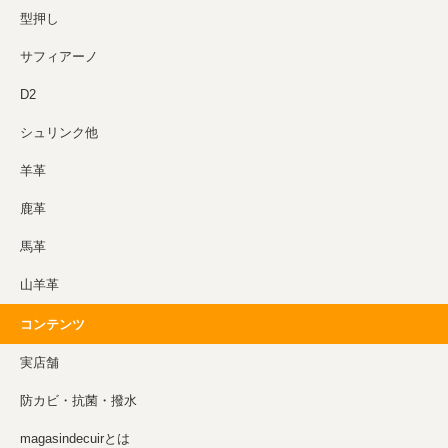
型押し
サフィアーノ
D2
シュリンク他
羊革
鹿革
馬革
山羊革
コンテンツ
実店舗
防カビ・抗菌・撥水
magasindecuirとは