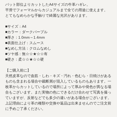
バット部位よりカットしたA4サイズの牛革ハギレ。
平滑でフォーマルからカジュアルまで全ての用途に使えます。
とてもなめらかな手触りで綺麗な光沢があります。
■サイズ：A4
■カラー：ダークパープル
■厚さ：1.0mm～1.4mm
■表面仕上げ：スムース
■なめし方法：クロムなめし
■ツヤ感：無☆☆★☆☆有
■硬さ：柔☆☆★☆☆硬
【ご購入前に】
天然皮革なので血筋・しわ・キズ・汚れ・色むら・日焼けがある
ものも含まれる場合や裁断屑が混入しているものもあります。一
枚革からカットしているので場所によって厚みや発色が異なる場
合もございます。また実物の色にできるだけ合わせて写真を撮っ
ていますが、反射などでも多少の違いがある場合がございます。
上記理由により革の種類や交換や返品は出来ませんのでご注文前
に予めご了承ください。