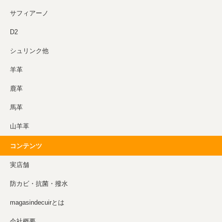
サフィアーノ
D2
シュリンク他
羊革
鹿革
馬革
山羊革
コンテンツ
実店舗
防カビ・抗菌・撥水
magasindecuirとは
会社概要