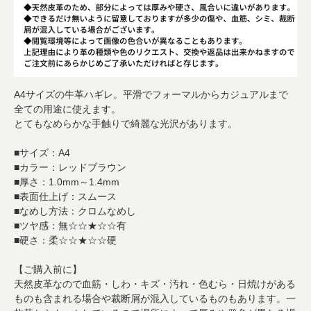
A4サイズの牛革ハギレ。平滑でフォーマルからカジュアルまで
全ての用途に使えます。
とてもなめらかな手触りで綺麗な光沢があります。
■サイズ：A4
■カラー：レッドブラウン
■厚さ：1.0mm～1.4mm
■表面仕上げ：スムース
■なめし方法：クロムなめし
■ツヤ感：無☆☆★☆☆有
■硬さ：柔☆☆★☆☆硬
【ご購入前に】
天然皮革なので血筋・しわ・キズ・汚れ・色むら・日焼けがある
ものも含まれる場合や裁断屑が混入しているものもあります。一