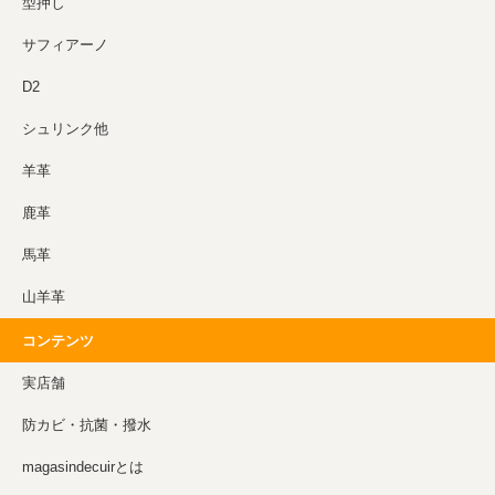
型押し
サフィアーノ
D2
シュリンク他
羊革
鹿革
馬革
山羊革
コンテンツ
実店舗
防カビ・抗菌・撥水
magasindecuirとは