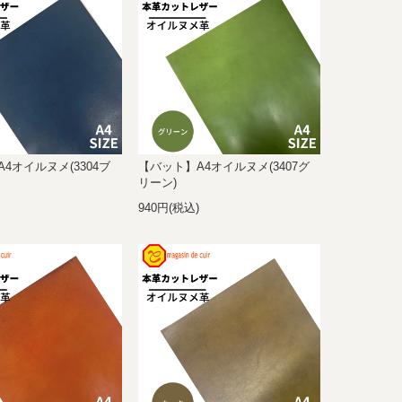
4オイルヌメ(3304ブ
【バット】A4オイルヌメ(3407グ
リーン)
)
940円(税込)