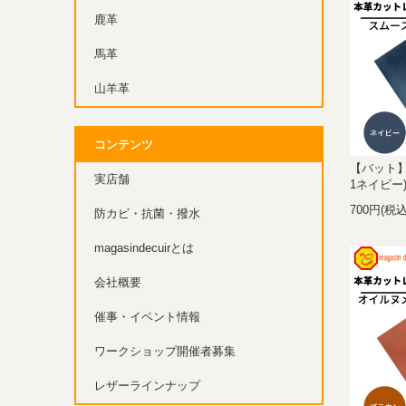
鹿革
馬革
山羊革
コンテンツ
【バット】
実店舗
1ネイビー
700円(税込
防カビ・抗菌・撥水
magasindecuirとは
会社概要
催事・イベント情報
ワークショップ開催者募集
レザーラインナップ