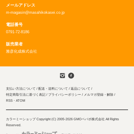
メールアドレス
m-magasin@masahikokasei.co.jp
電話番号
0791-72-8186
販売業者
雅彦化成株式会社
支払い方法について
/
配送・送料について
/
返品について
/
特定商取引法に基づく表記
/
プライバシーポリシー
/
メルマガ登録・解除
/
RSS
・
ATOM
カラーミーショップ
Copyright (C) 2005-2026
GMOペパボ株式会社
All Rights
Reserved.