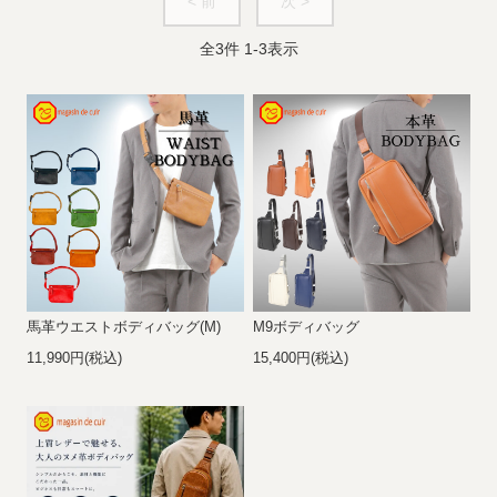
< 前
次 >
全
3
件
1
-
3
表示
馬革ウエストボディバッグ(M)
M9ボディバッグ
11,990円(税込)
15,400円(税込)