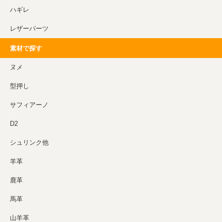
ハギレ
レザーパーツ
素材で探す
ヌメ
型押し
サフィアーノ
D2
シュリンク他
羊革
鹿革
馬革
山羊革